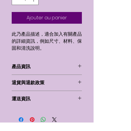
Ajouter au panier
此乃產品描述，適合加入有關產品
的詳細資訊，例如尺寸、材料、保
固和清洗說明。
產品資訊
這是產品詳情，適合加入有關產品的更
退貨與退款政策
多資訊，例如尺寸、材料、保固和清洗
說明。另外，您也可在此處形容產品的
這是退貨與退款政策，適合向客戶解釋
獨特之處，以及可給客戶帶來的好處。
運送資訊
如何處理不滿意的產品。撰寫政策時，
買家總是希望能在購買之前清楚了解產
請盡量開門見山，以便建立互信，讓顧
品。所以請盡量提供資訊，讓顧客有信
這是個運送政策，適合加入與運送方
客有信心購買您的產品。
心和决心購買產品。
法、包裝和費用相關的資訊。撰寫政策
時，請盡量開門見山，以便建立互信，
讓顧客有信心購買您的產品。