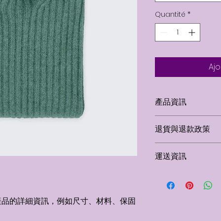
Quantité
*
Ajo
產品資訊
這是產品詳情，適合
退貨與退款政策
寸、材料、保固和清
品的獨特之處，以及
這是退貨與退款政策
能在購買之前清楚了
運送資訊
產品。撰寫政策時，
客有信心和决心購買
顧客有信心購買您的
這是個運送政策，適
的資訊。撰寫政策時
讓顧客有信心購買您
產品的詳細資訊，例如尺寸、材料、保固