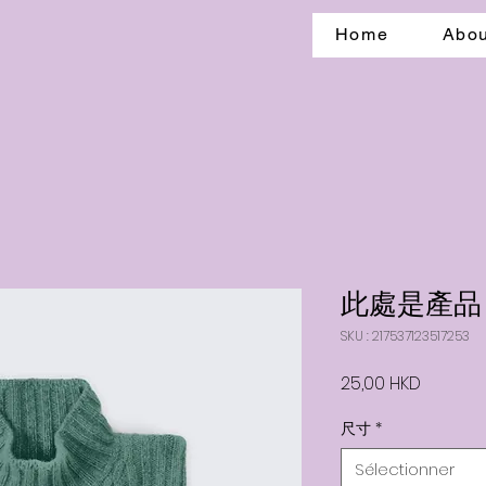
Home
Abou
此處是產品
SKU : 217537123517253
Prix
25,00 HKD
尺寸
*
Sélectionner