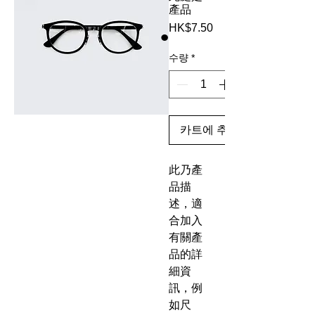
產品
HK$7.50
가
격
수량
*
카트에 추가
此乃產
品描
述，適
合加入
有關產
品的詳
細資
訊，例
如尺