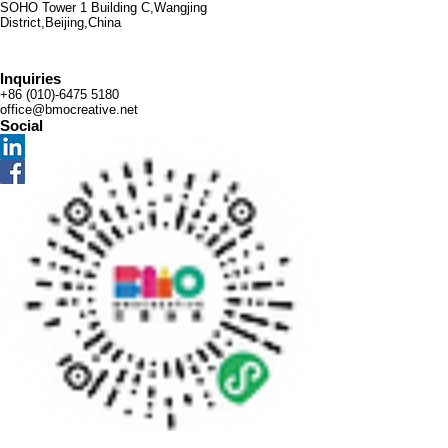
與運送方
SOHO Tower 1 Building C,Wangjing
可在此處
撰寫政策
District,Beijing,China
法、包裝
© 2026 BMO Creative. All Rights
形容產品
時，請盡
和費用相
Reserved
的獨特之
量開門見
關的資
Inquiries
處，以及
山，以便
訊。撰寫
+86 (010)-6475 5180
可給客戶
建立互
office@bmocreative.net
政策時，
Social
帶來的好
信，讓顧
請盡量開
處。買家
客有信心
門見山，
總是希望
購買您的
以便建立
能在購買
產品。
互信，讓
之前清楚
顧客有信
了解產
心購買您
品。所以
的產品。
請盡量提
供資訊，
讓顧客有
信心和决
心購買產
品。