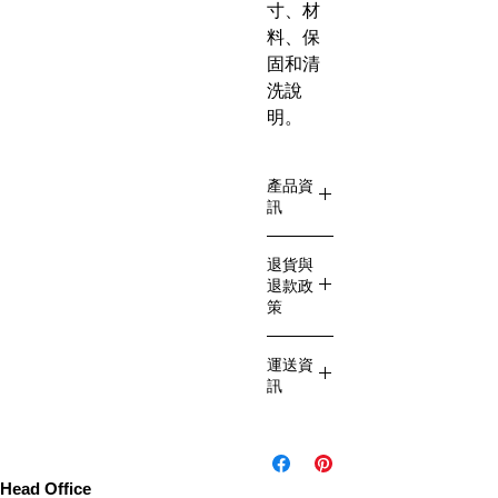
寸、材
料、保
固和清
洗說
明。
產品資
訊
這是產品
退貨與
詳情，適
退款政
合加入有
策
關產品的
更多資
這是退貨
運送資
訊，例如
與退款政
訊
尺寸、材
策，適合
料、保固
向客戶解
這是個運
和清洗說
釋如何處
送政策，
明。另
理不滿意
適合加入
Head Office
外，您也
的產品。