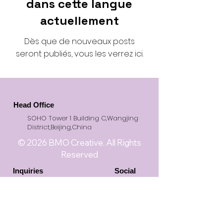
dans cette langue
actuellement
Dès que de nouveaux posts
seront publiés, vous les verrez ici.
Head Office
SOHO Tower 1 Building C,Wangjing
District,Beijing,China
© 2026 BMO Creative. All Rights
Reserved
Inquiries
Social
+86 (010)-6475 5180
office@bmocreative.net